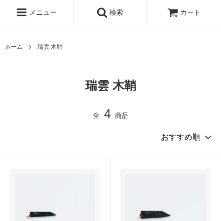
メニュー
検索
カート
ホーム
瑞雲 木鞘
瑞雲 木鞘
4
全
商品