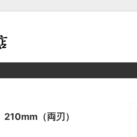
瑞雲 特製切付包丁
M 鍔付一体型包丁
PRO・S ステンレス一体型包丁
1 excel
COLOR Select
瑞雲・極 特製切付包丁
210mm（両刃）