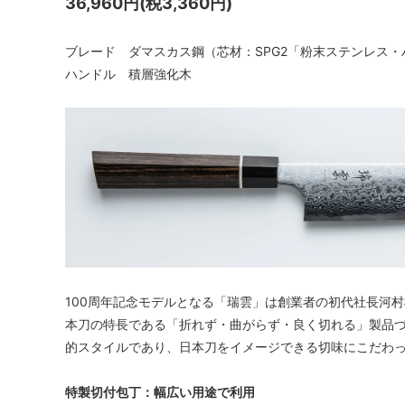
36,960円(税3,360円)
ブレード ダマスカス鋼（芯材：SPG2「粉末ステンレス・
ハンドル 積層強化木
100周年記念モデルとなる「瑞雲」は創業者の初代社長河
本刀の特長である「折れず・曲がらず・良く切れる」製品
的スタイルであり、日本刀をイメージできる切味にこだわ
特製切付包丁：幅広い用途で利用