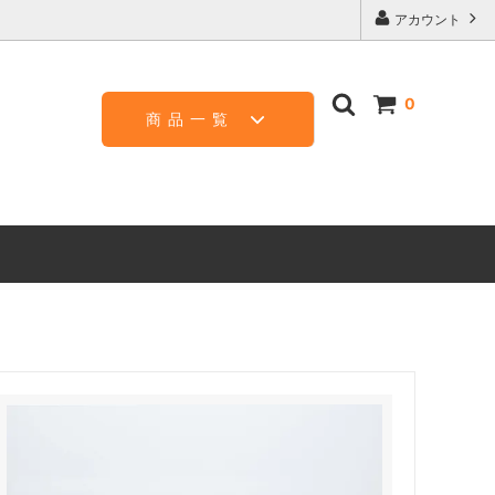
アカウント
0
商品一覧
瑞雲 木鞘
関兼次 アルミ和包丁
雅一心