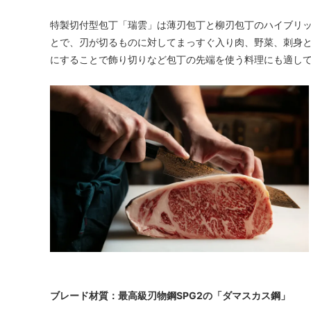
特製切付型包丁「瑞雲」は薄刃包丁と柳刃包丁のハイブリ
とで、刃が切るものに対してまっすぐ入り肉、野菜、刺身
にすることで飾り切りなど包丁の先端を使う料理にも適し
ブレード材質：最高級刃物鋼SPG2の「ダマスカス鋼」