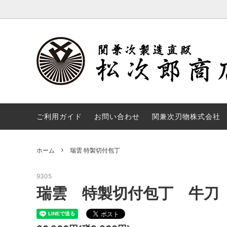
パン切
砥石
彩雲 ダマスカス鋼
PRO・
ご利用ガイド
お問い合わせ
関兼次刃物株式会社
関兼次 プラ柄口金付
切味革命2
ホーム
瑞雲 特製切付包丁
ステーキナイフ
名入れ
9305
瑞雲 特製切付包丁 牛刀 